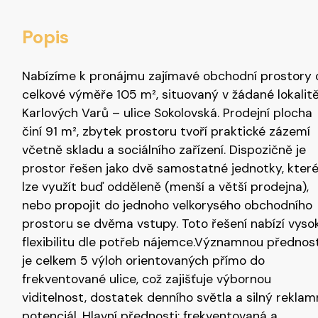
Popis
Nabízíme k pronájmu zajímavé obchodní prostory 
celkové výměře 105 m², situovaný v žádané lokalit
Karlových Varů – ulice Sokolovská. Prodejní plocha
činí 91 m², zbytek prostoru tvoří praktické zázemí
včetně skladu a sociálního zařízení. Dispozičně je
prostor řešen jako dvě samostatné jednotky, kter
lze využít buď odděleně (menší a větší prodejna),
nebo propojit do jednoho velkorysého obchodního
prostoru se dvěma vstupy. Toto řešení nabízí vyso
flexibilitu dle potřeb nájemce.Významnou přednost
je celkem 5 výloh orientovaných přímo do
frekventované ulice, což zajišťuje výbornou
viditelnost, dostatek denního světla a silný reklam
potenciál. Hlavní přednosti: frekventovaná a